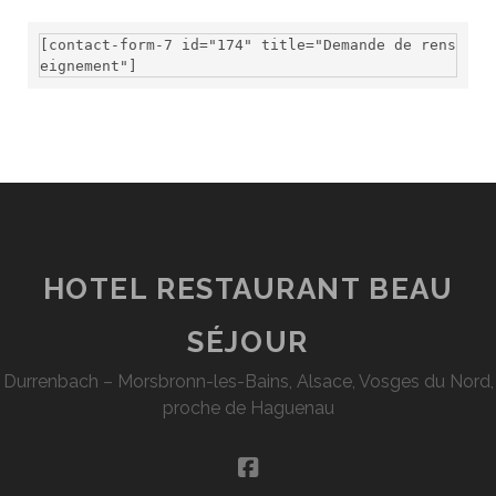
[contact-form-7 id="174" title="Demande de rens
eignement"]
HOTEL RESTAURANT BEAU
SÉJOUR
Durrenbach – Morsbronn-les-Bains, Alsace, Vosges du Nord,
proche de Haguenau
facebook