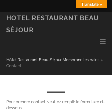
Translate »
fa
HOTEL RESTAURANT BEAU
SÉJOUR
Hôtel Restaurant Beau-Séjour Morsbronn les bains
»
Contact
Pour prendre contact, veuillez remplir le formulaire ci-
dessous :